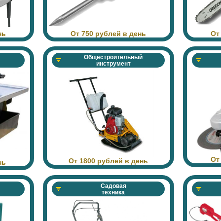
нь
От 750 рублей в день
От
Общестроительный
инструмент
От
От 1800 рублей в день
нь
Садовая
техника