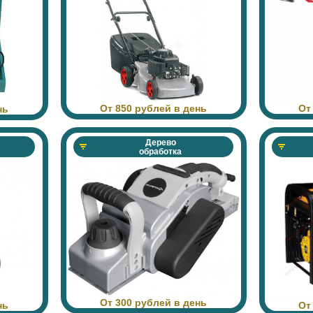
От
От 850 рублей в день
нь
Дерево
обработка
От 300 рублей в день
От
нь