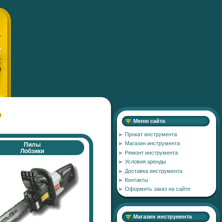
"
,
я
?
:
0
е
Меню сайта
Прокат инструмента
Магазин инструмента
Пилы
Лобзики
Ремонт инструмента
Условия аренды
Доставка инструмента
Контакты
Оформить заказ на сайте
Магазин инструмента