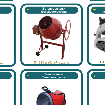
Бетономешалки
Бетоносмесители
п
От
От 320 рублей в день
нь
Теплотехника
Тепловые пушки