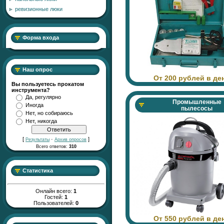
ревизионные люки
Форма входа
Наш опрос
От 200 рублей в де
Вы пользуетесь прокатом
инструмента?
Да, регулярно
Промышленные
Иногда
пылесосы
Нет, но собираюсь
Нет, никогда
[
·
]
Результаты
Архив опросов
Всего ответов:
310
Статистика
Онлайн всего:
1
Гостей:
1
Пользователей:
0
От 550 рублей в де