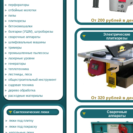
перфораторы
отбойные молотки
пилы
От 200 рублей в де
плиткорезы
бетономешалки
болгарки (УШМ), штроборезы
Электрические
сварочные аппараты
плиткорезы
шлифовальные машины
тримеры
промышленные пылесосы
лазерные уровни
генераторы
теплотехника
лестницы, леса
общестроительный инструмент
садовая техника
дерево обработка
расходные материалы
От 320 рублей в де
Сварочные
Сантехнические люки
аппараты
люки под плитку
люки под покраску
напольные люки