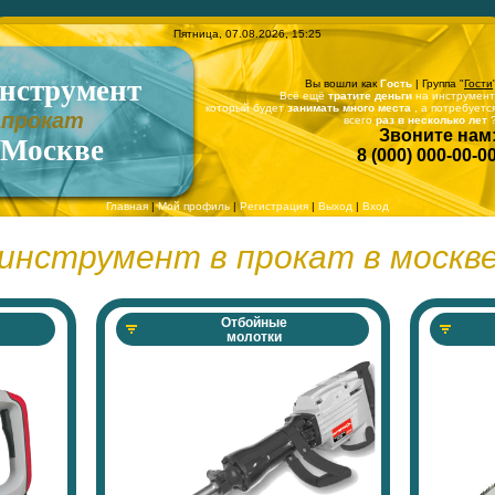
Пятница, 07.08.2026, 15:25
нструмент
Вы вошли как
Гость
| Группа "
Гости
Всё ещё
тратите деньги
на инструмент
который будет
занимать много места
, а потребуетс
апрокат
всего
раз в несколько лет
Звоните нам
 Москве
8 (000) 000-00-0
Главная
|
Мой профиль
|
Регистрация
|
Выход
|
Вход
инструмент в прокат в москв
Отбойные
молотки