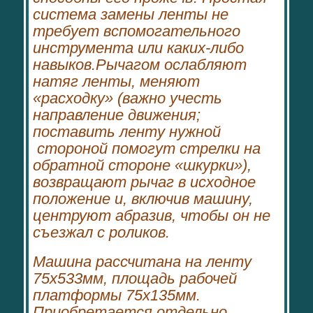
система замены ленты не
требует вспомогательного
инструмента или каких-либо
навыков.Рычагом ослабляют
натяг ленты, меняют
«расходку» (важно учесть
направление движения;
поставить ленту нужной
стороной помогут стрелки на
обратной стороне «шкурки»),
возвращают рычаг в исходное
положение и, включив машину,
центруют абразив, чтобы он не
съезжал с роликов.
Машина рассчитана на ленту
75х533мм, площадь рабочей
платформы 75х135мм.
Приобретается отдельно.