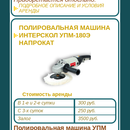
ПОДРОБНОЕ ОПИСАНИЕ И УСЛОВИЯ
АРЕНДЫ
ПОЛИРОВАЛЬНАЯ МАШИНА
ИНТЕРСКОЛ УПМ-180Э
НАПРОКАТ
Стоимость аренды
В 1-е и 2-е сутки
300 руб.
С 3-х суток
250 руб.
Залог
3500 руб.
Полировальная машина УПМ