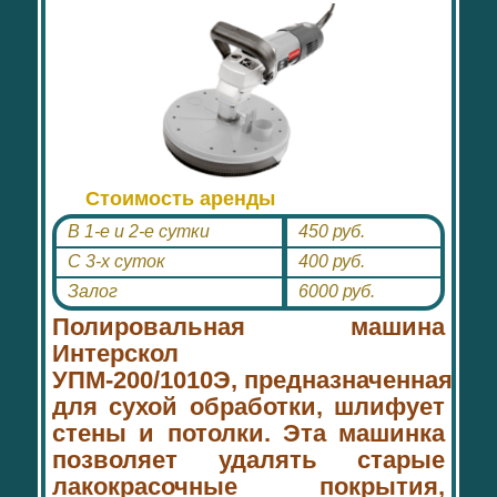
Стоимость аренды
В 1-е и 2-е сутки
450 руб.
С 3-х суток
400 руб.
Залог
6000 руб.
Полировальная машина
Интерскол
УПМ-200/1010Э,
предназначенная
для сухой обработки, шлифует
стены и потолки. Эта машинка
позволяет удалять старые
лакокрасочные покрытия,