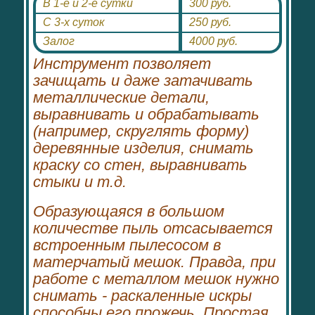
В 1-е и 2-е сутки
300 руб.
С 3-х суток
250 руб.
Залог
4000 руб.
Инструмент позволяет
зачищать и даже затачивать
металлические детали,
выравнивать и обрабатывать
(например, скруглять форму)
деревянные изделия, снимать
краску со стен, выравнивать
стыки и т.д.
Образующаяся в большом
количестве пыль отсасывается
встроенным пылесосом в
матерчатый мешок. Правда, при
работе с металлом мешок нужно
снимать - раскаленные искры
способны его прожечь. Простая